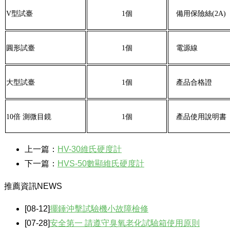
V型試臺
1個
備用保險絲(2A)
圓形試臺
1個
電源線
大型試臺
1個
產品合格證
10倍 測微目鏡
1個
產品使用說明書
上一篇：
HV-30維氏硬度計
下一篇：
HVS-50數顯維氏硬度計
推薦資訊
NEWS
[08-12]
擺錘沖擊試驗機小故障檢修
[07-28]
安全第一 請遵守臭氧老化試驗箱使用原則