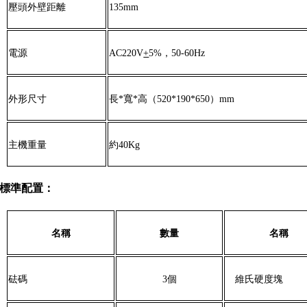
壓頭外壁距離
135mm
電源
AC220V
+
5%，50-60Hz
外形尺寸
長*寬*高（520*190*650）mm
主機重量
約40Kg
標準配置：
名稱
數量
名稱
砝碼
3個
維氏硬度塊