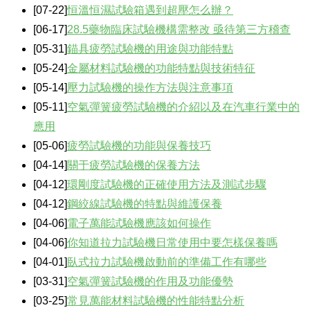
[07-22]
恒溫恒濕試驗箱遇到超壓怎么辦？
[06-17]
28.5藥物臨床試驗機構需整改 亟待第三方稽查
[05-31]
錨具疲勞試驗機的用途與功能特點
[05-24]
金屬材料試驗機的功能特點與技術特征
[05-14]
壓力試驗機的操作方法與注意事項
[05-11]
空氣彈簧疲勞試驗機的介紹以及在汽車行業中的
應用
[05-06]
疲勞試驗機的功能與保養技巧
[04-14]
關于疲勞試驗機的保養方法
[04-12]
環剛度試驗機的正確使用方法及測試步驟
[04-12]
鋼絞線試驗機的特點與維護保養
[04-06]
電子萬能試驗機應該如何操作
[04-06]
你知道拉力試驗機日常使用中要怎樣保養嗎
[04-01]
臥式拉力試驗機啟動前的準備工作有哪些
[03-31]
空氣彈簧試驗機的作用及功能優勢
[03-25]
常見萬能材料試驗機的性能特點分析