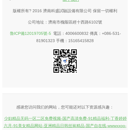
版權所有? 2016 濟南科盛試驗設備有限公司 保留一切權利
公司地址：濟南市槐蔭區經十西路6102號
魯ICP備12019705號-5
電話：4006600832 傳真：+086-531-
81901323 手機：15165415828
感谢您访问我们的网站，您可能还对以下资源感兴趣：
少妇精品无码一区二区免费视频-国产高清免费-91精品福利-丁香婷婷
六月-91美女精品网站-亚洲精品日韩丝袜精品-国产自在线-wwwxxoo-