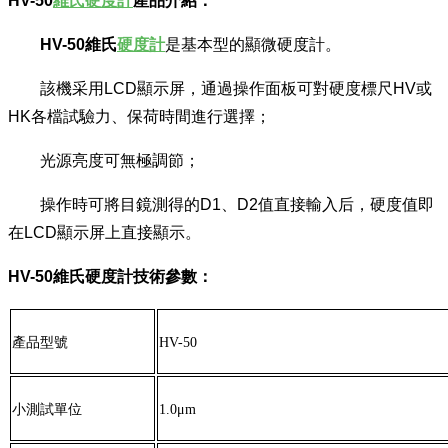
HV-50
維氏硬度計
產品介紹：
HV-50維氏
硬度計
是基本型的顯微硬度計。
該機采用
LCD顯示屏，通過操作面板可對硬度標尺HV或
HK各檔試驗力、保荷時間進行選擇；
光源亮度可無極調節；
操作時可將目鏡測得的
D1、D2值直接輸入后，硬度值即
在LCD顯示屏上直接顯示。
HV-50維氏硬度計技術參數：
產品型號
HV-50
小測試單位
1.0μm