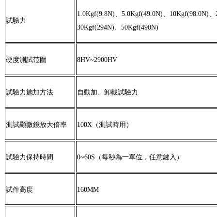
1.0Kgf(9.8N)、5.0Kgf(49.0N)、10Kgf(98.0N)
試驗力
30Kgf(294N)、50Kgf(490N)
硬度測試范圍
8HV~2900HV
試驗力施加方法
自動加、卸載試驗力
測試顯微鏡放大倍率
100X（測試時用）
試驗力保持時間
0~60S（每秒為一單位，任意鍵入）
試件高度
160MM