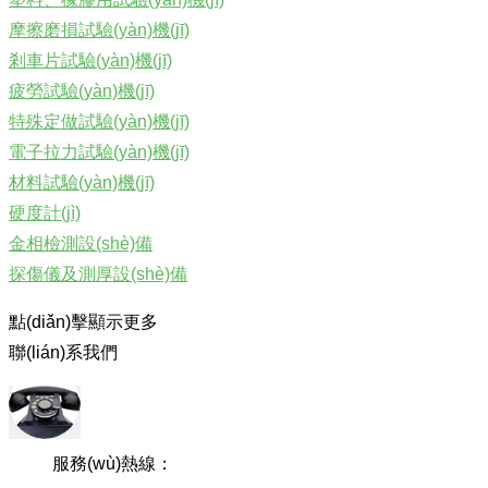
摩擦磨損試驗(yàn)機(jī)
剎車片試驗(yàn)機(jī)
疲勞試驗(yàn)機(jī)
特殊定做試驗(yàn)機(jī)
電子拉力試驗(yàn)機(jī)
材料試驗(yàn)機(jī)
硬度計(jì)
金相檢測設(shè)備
探傷儀及測厚設(shè)備
點(diǎn)擊顯示更多
聯(lián)系我們
服務(wù)熱線：