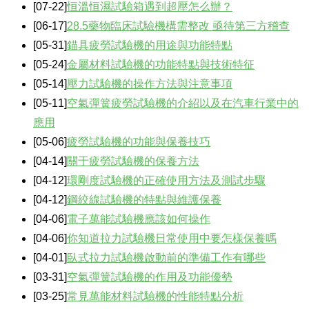
[07-22]
恒溫恒濕試驗箱遇到超壓怎么辦？
[06-17]
28.5藥物臨床試驗機構需整改 亟待第三方稽查
[05-31]
錨具疲勞試驗機的用途與功能特點
[05-24]
金屬材料試驗機的功能特點與技術特征
[05-14]
壓力試驗機的操作方法與注意事項
[05-11]
空氣彈簧疲勞試驗機的介紹以及在汽車行業中的
應用
[05-06]
疲勞試驗機的功能與保養技巧
[04-14]
關于疲勞試驗機的保養方法
[04-12]
環剛度試驗機的正確使用方法及測試步驟
[04-12]
鋼絞線試驗機的特點與維護保養
[04-06]
電子萬能試驗機應該如何操作
[04-06]
你知道拉力試驗機日常使用中要怎樣保養嗎
[04-01]
臥式拉力試驗機啟動前的準備工作有哪些
[03-31]
空氣彈簧試驗機的作用及功能優勢
[03-25]
常見萬能材料試驗機的性能特點分析