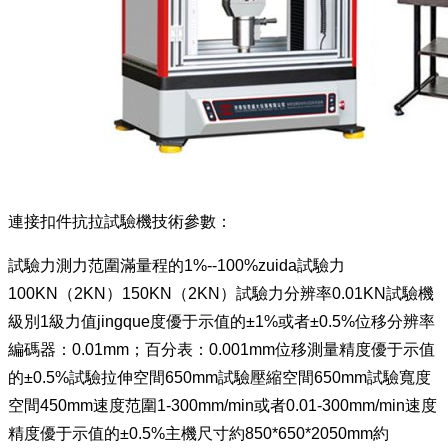
連接扣件抗拉試驗機技術參數：
試驗力測力范圍滿量程的1%--100%zuida試驗力
100KN（2KN）150KN（2KN）試驗力分辨率0.01KN試驗機
級別1級力值jingque度優于示值的±1%或者±0.5%位移分辨率
編碼器：0.01mm；百分表：0.001mm位移測量精度優于示值
的±0.5%試驗拉伸空間650mm試驗壓縮空間650mm試驗寬度
空間450mm速度范圍1-300mm/min或者0.01-300mm/min速度
精度優于示值的±0.5%主機尺寸約850*650*2050mm約