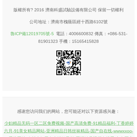
版權所有? 2016 濟南科盛試驗設備有限公司 保留一切權利
公司地址：濟南市槐蔭區經十西路6102號
魯ICP備12019705號-5
電話：4006600832 傳真：+086-531-
81901323 手機：15165415828
感谢您访问我们的网站，您可能还对以下资源感兴趣：
少妇精品无码一区二区免费视频-国产高清免费-91精品福利-丁香婷婷
六月-91美女精品网站-亚洲精品日韩丝袜精品-国产自在线-wwwxxoo-