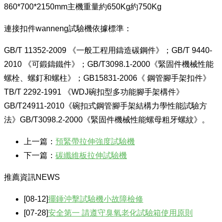
860*700*2150mm主機重量約650Kg約750Kg
連接扣件wanneng試驗機依據標準：
GB/T 11352-2009 《一般工程用鑄造碳鋼件》；GB/T 9440-
2010 《可鍛鑄鐵件》；GB/T3098.1-2000《緊固件機械性能
螺栓、螺釘和螺柱》；GB15831-2006《 鋼管腳手架扣件》
TB/T 2292-1991 《WDJ碗扣型多功能腳手架構件》
GB/T24911-2010《碗扣式鋼管腳手架結構力學性能試驗方
法》GB/T3098.2-2000《緊固件機械性能螺母粗牙螺紋》。
上一篇：
預緊帶拉伸強度試驗機
下一篇：
碳纖維板拉伸試驗機
推薦資訊
NEWS
[08-12]
擺錘沖擊試驗機小故障檢修
[07-28]
安全第一 請遵守臭氧老化試驗箱使用原則